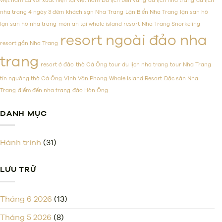
việt nam
cá voi xuất hiện tại việt nam
Du lịch bền vững
du lịch nha trang
du lịch
tại
phục
nha trang 4 ngày 3 đêm
khách sạn Nha Trang
Lặn Biển Nha Trang
lặn san hô
Việt
mọi
Nam
thực
lặn san hô nha trang
món ăn tại whale island resort
Nha Trang Snorkeling
khách
resort ngoài đảo nha
resort gần Nha Trang
trang
resort ở đảo
thờ Cá Ông
tour du lịch nha trang
tour Nha Trang
tín ngưỡng thờ Cá Ông
Vịnh Vân Phong
Whale Island Resort
Đặc sản Nha
Trang
điểm đến nha trang
đảo Hòn Ông
DANH MỤC
Hành trình
(31)
LƯU TRỮ
Tháng 6 2026
(13)
Tháng 5 2026
(8)