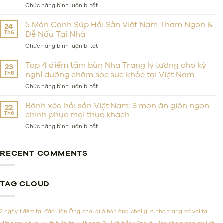
to
ở
Chức năng bình luận bị tắt
Stay
Top
Near
12
5 Món Canh Súp Hải Sản Việt Nam Thơm Ngon &
24
the
Món
Th6
Dễ Nấu Tại Nhà
Beach,
Hải
on
Sản
ở
Chức năng bình luận bị tắt
a
Việt
5
Budget,
Nam
Món
Top 4 điểm tắm bùn Nha Trang lý tưởng cho kỳ
23
or
Phải
Canh
Th6
nghỉ dưỡng chăm sóc sức khỏe tại Việt Nam
in
Thử
Súp
Luxury?
&
Hải
ở
Chức năng bình luận bị tắt
Các
Sản
Top
Nhà
Việt
4
Bánh xèo hải sản Việt Nam: 3 món ăn giòn ngon
22
Hàng
Nam
điểm
Th6
chinh phục mọi thực khách
Hải
Thơm
tắm
Sản
Ngon
bùn
ở
Chức năng bình luận bị tắt
Đáng
&
Nha
Bánh
Tiền
Dễ
Trang
xèo
Nấu
lý
hải
RECENT COMMENTS
Tại
tưởng
sản
Nhà
cho
Việt
kỳ
Nam:
nghỉ
3
TAG CLOUD
dưỡng
món
chăm
ăn
sóc
giòn
2 ngày 1 đêm tại đảo Hòn Ông
chơi gì ở hòn ông
chơi gì ở nha trang
cá voi tại
sức
ngon
khỏe
chinh