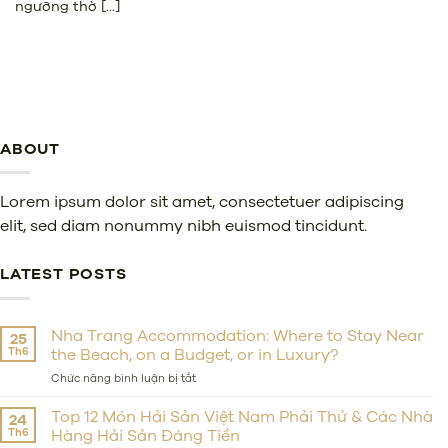
ngưỡng thờ [...]
ABOUT
Lorem ipsum dolor sit amet, consectetuer adipiscing
elit, sed diam nonummy nibh euismod tincidunt.
LATEST POSTS
Nha Trang Accommodation: Where to Stay Near
25
Th6
the Beach, on a Budget, or in Luxury?
ở
Chức năng bình luận bị tắt
Nha
Trang
Top 12 Món Hải Sản Việt Nam Phải Thử & Các Nhà
24
Accommodation:
Th6
Hàng Hải Sản Đáng Tiền
Where