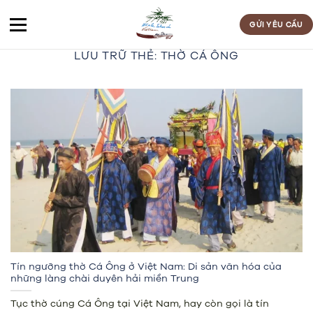
Bỏ
qua
GỬI YÊU CẦU
nội
LƯU TRỮ THẺ:
THỜ CÁ ÔNG
dung
Tín ngưỡng thờ Cá Ông ở Việt Nam: Di sản văn hóa của
những làng chài duyên hải miền Trung
Tục thờ cúng Cá Ông tại Việt Nam, hay còn gọi là tín