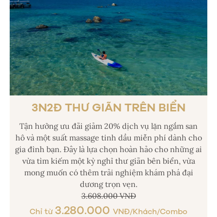
3N2Đ THƯ GIÃN TRÊN BIỂN
Tận hưởng ưu đãi giảm 20% dịch vụ lặn ngắm san
hô và một suất massage tinh dầu miễn phí dành cho
gia đình bạn. Đây là lựa chọn hoàn hảo cho những ai
vừa tìm kiếm một kỳ nghỉ thư giãn bên biển, vừa
mong muốn có thêm trải nghiệm khám phá đại
dương trọn vẹn.
3.608.000 VNĐ
3.280.000
Chỉ từ
VNĐ/Khách/Combo