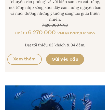
“chuyển văn phòng” về với biển xanh và cát trắng,
nơi từng nhịp sóng khơi dậy cảm hứng nguyên bản
và nuôi dưỡng những ý tưởng sáng tạo giữa thiên
nhiên.
7.120.000 VNĐ
6.270.000
Chỉ từ
VNĐ/Khách/Combo
Đặt tối thiểu 02 khách & 04 đêm.
Xem thêm
Gửi yêu cầu