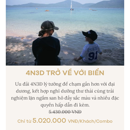
4N3D TRỞ VỀ VỚI BIỂN
Ưu đãi 4N3Đ lý tưởng để chạm gần hơn với đại
dương, kết hợp nghỉ dưỡng thư thái cùng trải
nghiệm lặn ngắm san hô đầy sắc màu và nhiều đặc
quyền hấp dẫn đi kèm.
5.430.000 VNĐ
5.020.000
Chỉ từ
VNĐ/Khách/Combo