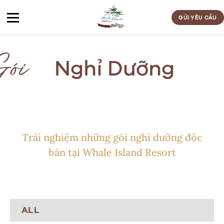
Bỏ
qua
GỬI YÊU CẦU
nội
dung
Nghỉ Dưỡng
ói
Trải nghiệm những gói nghỉ dưỡng độc
bản tại Whale Island Resort
ALL