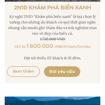
2N1D KHÁM PHÁ BIỂN XANH
Kỳ nghỉ 2N1D “Khám phá biển xanh” là lựa chọn lý
tưởng cho những du khách có quỹ thời gian ngắn
nhưng vẫn muốn ghé thăm đảo và trải nghiệm trọn
vẹn vẻ đẹp của biển cả.
1.730.000 VNĐ
1.600.000
Chỉ từ
VNĐ/Khách/Combo
Đặt tối thiểu 02 khách & 01 đêm.
Xem thêm
Gửi yêu cầu