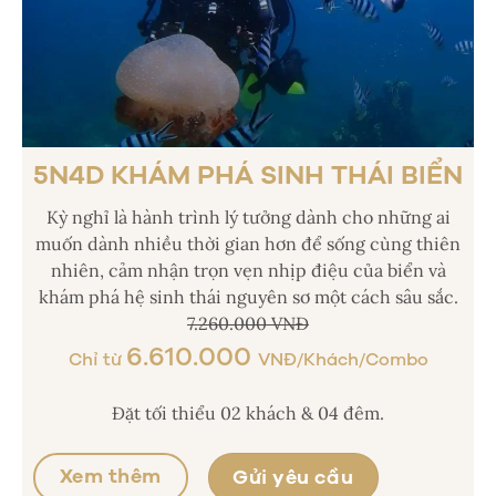
5N4D KHÁM PHÁ SINH THÁI BIỂN
Kỳ nghỉ là hành trình lý tưởng dành cho những ai
muốn dành nhiều thời gian hơn để sống cùng thiên
nhiên, cảm nhận trọn vẹn nhịp điệu của biển và
khám phá hệ sinh thái nguyên sơ một cách sâu sắc.
7.260.000 VNĐ
6.610.000
Chỉ từ
VNĐ/Khách/Combo
Đặt tối thiểu 02 khách & 04 đêm.
Xem thêm
Gửi yêu cầu