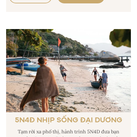
5N4Đ NHỊP SỐNG ĐẠI DƯƠNG
Tạm rời xa phố thị, hành trình 5N4D đưa bạn