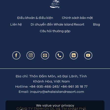
Điều khoản & điều kiện
Chính sách bảo mật
Liên hệ
Di chuyển đến Whale Island Resort
Blog
Câu hỏi thường gặp
Địa chỉ: Thôn Đầm Môn, xã Đại Lãnh, Tỉnh
Khánh Hòa, Việt Nam
Hotline:
+84-935-466-245/ +84-961 35 18 77
Email:
inquiry@whaleislandresort.com
We value your privacy
CÔNG TY TNHH DV DL VÀ TM KHÁM PHÁ