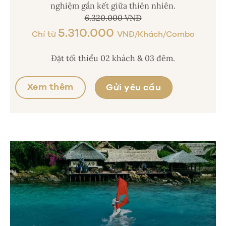
nghiệm gắn kết giữa thiên nhiên.
6.320.000 VNĐ
5.310.000
Chỉ từ
VNĐ/Khách/Combo
Đặt tối thiểu 02 khách & 03 đêm.
Xem thêm
Gửi yêu cầu