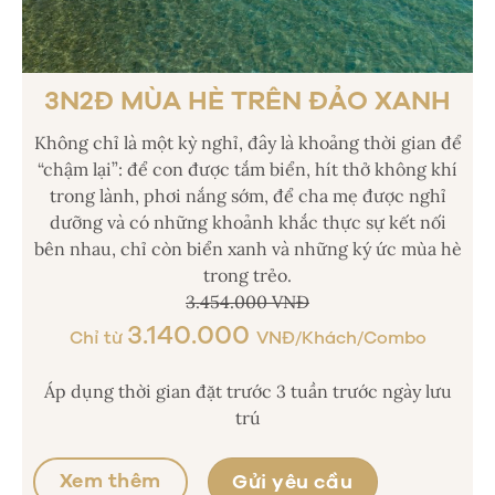
3N2Đ MÙA HÈ TRÊN ĐẢO XANH
Không chỉ là một kỳ nghỉ, đây là khoảng thời gian để
“chậm lại”: để con được tắm biển, hít thở không khí
trong lành, phơi nắng sớm, để cha mẹ được nghỉ
dưỡng và có những khoảnh khắc thực sự kết nối
bên nhau, chỉ còn biển xanh và những ký ức mùa hè
trong trẻo.
3.454.000 VNĐ
3.140.000
Chỉ từ
VNĐ/Khách/Combo
Áp dụng thời gian đặt trước 3 tuần trước ngày lưu
trú
Xem thêm
Gửi yêu cầu