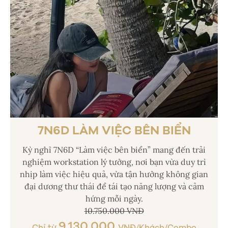
7N6D LÀM VIỆC BÊN BIỂN
Kỳ nghỉ 7N6D “Làm việc bên biển” mang đến trải
nghiệm workstation lý tưởng, nơi bạn vừa duy trì
nhịp làm việc hiệu quả, vừa tận hưởng không gian
đại dương thư thái để tái tạo năng lượng và cảm
hứng mỗi ngày.
10.750.000 VNĐ
9.130.000
Chỉ từ
VNĐ/Khách/Combo