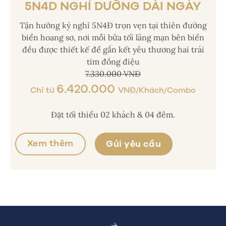
5N4D NGHỈ DƯỠNG DÀI NGÀY
Tận hưởng kỳ nghỉ 5N4Đ trọn vẹn tại thiên đường
biển hoang sơ, nơi mỗi bữa tối lãng mạn bên biển
đều được thiết kế để gắn kết yêu thương hai trái
tim đồng điệu
7.330.000 VNĐ
6.420.000
Chỉ từ
VNĐ/Khách/Combo
Đặt tối thiểu 02 khách & 04 đêm.
Xem thêm
Gửi yêu cầu