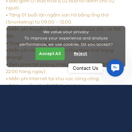
• Bao gồm 01 bữa trưa & 02 bữa tối dành cho 02
người.
• Tặng 01 buổi lặn ngắm san hô bằng ống thở
(Snorkeling) từ 09:00 – 12:00.
• Miễn phí thuyền đưa đón khứ hồi giữa đảo và đất
We value your privacy
liền.
To improve your experience and analyze
• Tham gia hoạt động trekking đến Hòn Đá Lớn.
performance, we use cookies. Do you accept?
• Miễn phí nhận phòng sớm (tùy theo tình trạng
Accept All
Reject
phòng).
• Xem phim tại phòng chiếu Whale Island (21:00 –
Contac
Contact Us
22:00 hàng ngày).
Us
• Miễn phí Internet tại khu vực công cộng.
• Đã bao gồm thuế VAT & phí dịch vụ.
Thời gian
3 NGÀY 2 ĐÊM
Điều kiện áp dụng