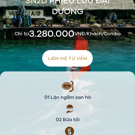
3N2D
PHIÊU LƯU ĐẠI
DƯƠNG
3.280.000
Chỉ từ
VNĐ/Khách/Combo
LIÊN HỆ TƯ VẤN
01 Lặn ngắm san hô
02 Bữa tối