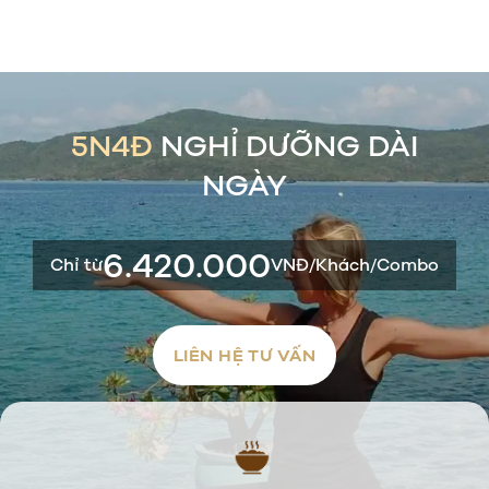
5N4Đ
NGHỈ DƯỠNG DÀI
NGÀY
6.420.000
Chỉ từ
VNĐ/Khách/Combo
LIÊN HỆ TƯ VẤN