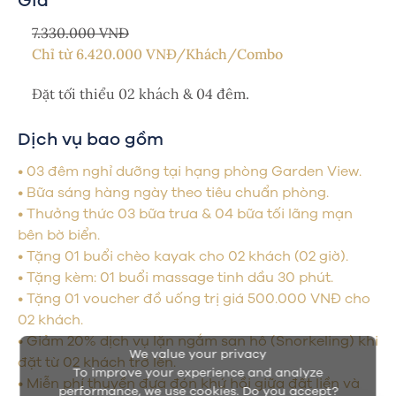
Giá
7.330.000 VNĐ
Chỉ từ
6.420.000
VNĐ/Khách/Combo
Đặt tối thiểu 02 khách & 04 đêm.
Dịch vụ bao gồm
• 03 đêm nghỉ dưỡng tại hạng phòng Garden View.
• Bữa sáng hàng ngày theo tiêu chuẩn phòng.
• Thưởng thức 03 bữa trưa & 04 bữa tối lãng mạn
bên bờ biển.
• Tặng 01 buổi chèo kayak cho 02 khách (02 giờ).
• Tặng kèm: 01 buổi massage tinh dầu 30 phút.
• Tặng 01 voucher đồ uống trị giá 500.000 VNĐ cho
02 khách.
• Giảm 20% dịch vụ lặn ngắm san hô (Snorkeling) khi
We value your privacy
đặt từ 02 khách trở lên.
To improve your experience and analyze
• Miễn phí thuyền đưa đón khứ hồi giữa đất liền và
performance, we use cookies. Do you accept?