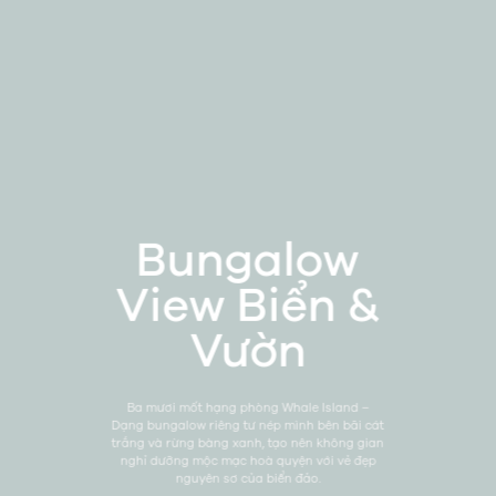
Bungalow
View Biển &
Vườn
Ba mươi mốt hạng phòng Whale Island –
Dạng bungalow riêng tư nép mình bên bãi cát
trắng và rừng bàng xanh, tạo nên không gian
nghỉ dưỡng mộc mạc hoà quyện với vẻ đẹp
nguyên sơ của biển đảo.