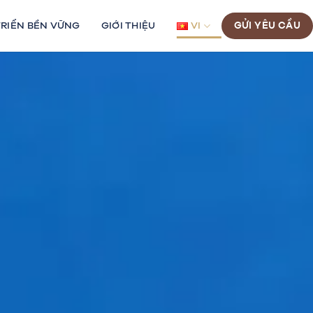
TRIỂN BỀN VỮNG
GIỚI THIỆU
VI
GỬI YÊU CẦU