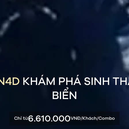
N4D
KHÁM PHÁ SINH TH
BIỂN
6.610.000
Chỉ từ
VNĐ/Khách/Combo