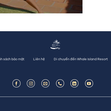
h sách bảo mật
Liên hệ
Di chuyển đến Whale Island Resort