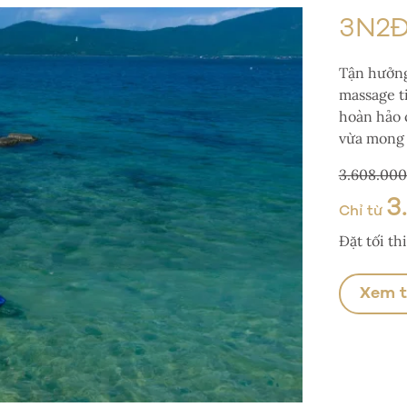
3N2Đ
Tận hưởng
massage t
hoàn hảo 
vừa mong 
3.608.00
3
Chỉ từ
Đặt tối t
Xem 