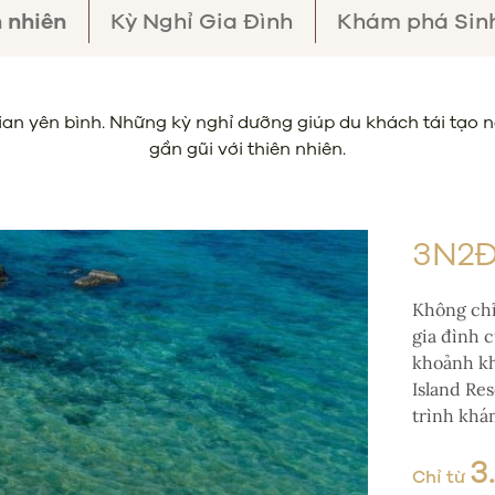
 nhiên
Kỳ Nghỉ Gia Đình
Khám phá Sinh
an yên bình. Những kỳ nghỉ dưỡng giúp du khách tái tạo nă
gần gũi với thiên nhiên.
3N2Đ
Không chỉ
gia đình 
khoảnh kh
Island Re
trình khá
3
Chỉ từ