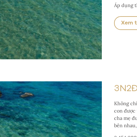
Áp dụng t
Xem 
3N2Đ
Không chỉ 
con được 
cha mẹ đư
bên nhau,