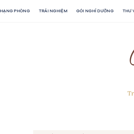
Bỏ
qua
HẠNG PHÒNG
TRẢI NGHIỆM
GÓI NGHỈ DƯỠNG
THƯ 
nội
dung
Tr