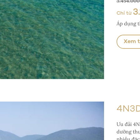
3.454.00
3
Chỉ từ
Áp dụng th
Xem 
4N3D
Ưu đãi 4N
dưỡng thư
nhiều đặc