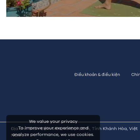
Điều khoản & điều kiện
Chín
We value your privacy
To improve your experience and
Địa chỉ: Thôn Đầm Môn, xã Đại Lãnh, Tỉnh Khánh Hòa, Việt
analyze performance, we use cookies.
Nam