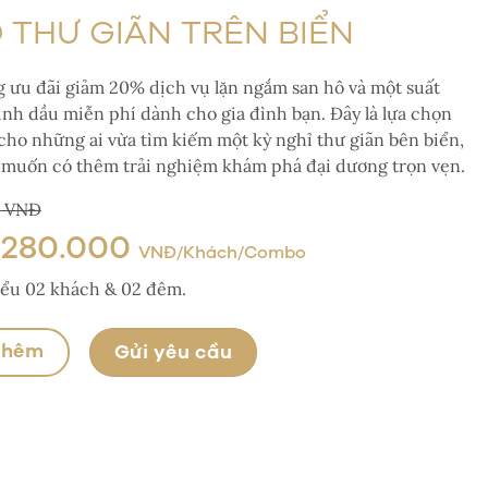
 THƯ GIÃN TRÊN BIỂN
 ưu đãi giảm 20% dịch vụ lặn ngắm san hô và một suất
inh dầu miễn phí dành cho gia đình bạn. Đây là lựa chọn
cho những ai vừa tìm kiếm một kỳ nghỉ thư giãn bên biển,
muốn có thêm trải nghiệm khám phá đại dương trọn vẹn.
0 VNĐ
.280.000
VNĐ/Khách/Combo
hiểu 02 khách & 02 đêm.
thêm
Gửi yêu cầu