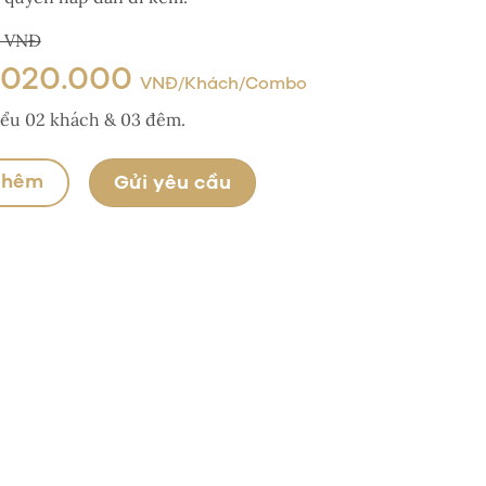
0 VNĐ
.020.000
VNĐ/Khách/Combo
hiểu 02 khách & 03 đêm.
thêm
Gửi yêu cầu