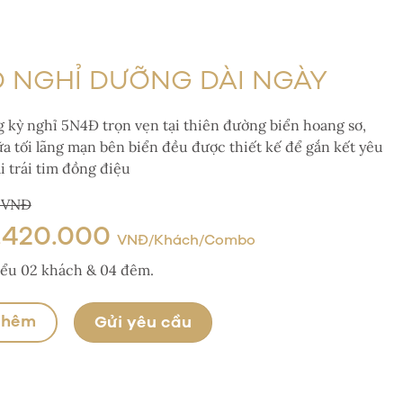
 NGHỈ DƯỠNG DÀI NGÀY
 kỳ nghỉ 5N4Đ trọn vẹn tại thiên đường biển hoang sơ,
ữa tối lãng mạn bên biển đều được thiết kế để gắn kết yêu
i trái tim đồng điệu
0 VNĐ
.420.000
VNĐ/Khách/Combo
hiểu 02 khách & 04 đêm.
thêm
Gửi yêu cầu