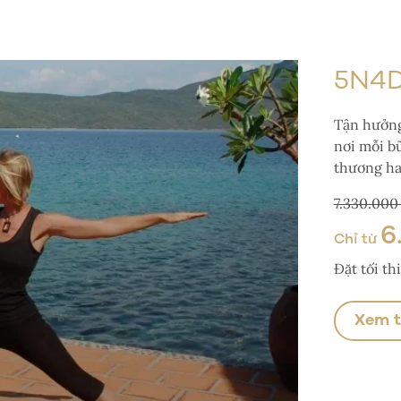
5N4D
Tận hưởng
nơi mỗi b
thương ha
7.330.00
6
Chỉ từ
Đặt tối t
Xem 