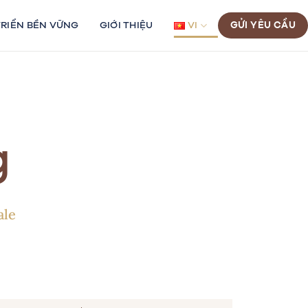
TRIỂN BỀN VỮNG
GIỚI THIỆU
VI
GỬI YÊU CẦU
g
ale