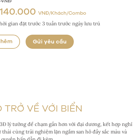
0 VNĐ
.140.000
VNĐ/Khách/Combo
ời gian đặt trước 3 tuần trước ngày lưu trú
thêm
Gửi yêu cầu
 TRỞ VỀ VỚI BIỂN
3Đ lý tưởng để chạm gần hơn với đại dương, kết hợp nghỉ
 thái cùng trải nghiệm lặn ngắm san hô đầy sắc màu và
 quyền hấp dẫn đi kèm.