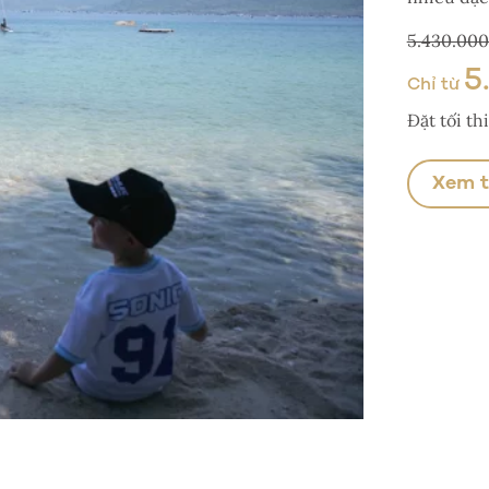
5.430.00
5
Chỉ từ
Đặt tối t
Xem 