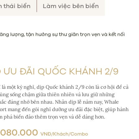
 thái biển
Làm việc bên biển
ng lượng, tận hưởng sự thư giãn trọn vẹn và kết nối
 ƯU ĐÃI QUỐC KHÁNH 2/9
 là một kỳ nghỉ, dịp Quốc khánh 2/9 còn là cơ hội để cả
cùng sống chậm giữa thiên nhiên và lưu giữ những
ắc đáng nhớ bên nhau. Nhân dịp lễ năm nay, Whale
sort mang đến gói nghỉ dưỡng ưu đãi đặc biệt, giúp hành
m phá biển đảo thêm trọn vẹn và dễ dàng hơn.
.080.000
VNĐ/Khách/Combo