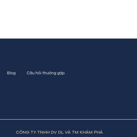
Blog
Câu hỏi thường gặp
CÔNG TY TNHH DV DL VÀ TM KHÁM PHÁ