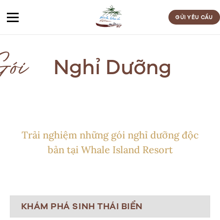
Bỏ
qua
GỬI YÊU CẦU
nội
dung
Nghỉ Dưỡng
ói
Trải nghiệm những gói nghỉ dưỡng độc
bản tại Whale Island Resort
KHÁM PHÁ SINH THÁI BIỂN