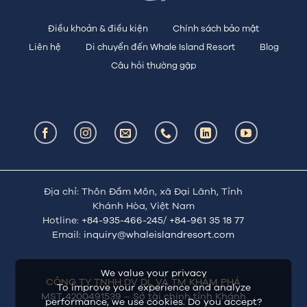
Điều khoản & điều kiện
Chính sách bảo mật
Liên hệ
Di chuyển đến Whale Island Resort
Blog
Câu hỏi thường gặp
Địa chỉ: Thôn Đầm Môn, xã Đại Lãnh, Tỉnh
Khánh Hòa, Việt Nam
Hotline:
+84-935-466-245/ +84-961 35 18 77
Email:
inquiry@whaleislandresort.com
We value your privacy
CÔNG TY TNHH DV DL VÀ TM KHÁM PHÁ
To improve your experience and analyze
MST 4200491539 – Sở tài chính tỉnh Khánh
performance, we use cookies. Do you accept?