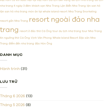
việt nam
cá voi xuất hiện tại việt nam
Du lịch bền vững
du lịch nha trang
du lịch
tại
phục
nha trang 4 ngày 3 đêm
khách sạn Nha Trang
Lặn Biển Nha Trang
lặn san hô
Việt
mọi
Nam
thực
lặn san hô nha trang
món ăn tại whale island resort
Nha Trang Snorkeling
khách
resort ngoài đảo nha
resort gần Nha Trang
trang
resort ở đảo
thờ Cá Ông
tour du lịch nha trang
tour Nha Trang
tín ngưỡng thờ Cá Ông
Vịnh Vân Phong
Whale Island Resort
Đặc sản Nha
Trang
điểm đến nha trang
đảo Hòn Ông
DANH MỤC
Hành trình
(31)
LƯU TRỮ
Tháng 6 2026
(13)
Tháng 5 2026
(8)