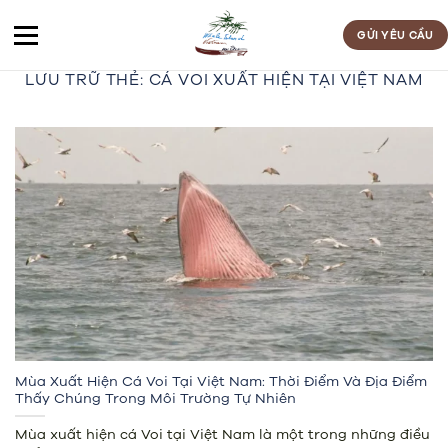
Bỏ
qua
GỬI YÊU CẦU
nội
LƯU TRỮ THẺ:
CÁ VOI XUẤT HIỆN TẠI VIỆT NAM
dung
Mùa Xuất Hiện Cá Voi Tại Việt Nam: Thời Điểm Và Địa Điểm
Thấy Chúng Trong Môi Trường Tự Nhiên
Mùa xuất hiện cá Voi tại Việt Nam là một trong những điều