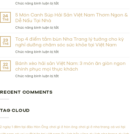
to
ở
Chức năng bình luận bị tắt
Stay
Top
Near
12
5 Món Canh Súp Hải Sản Việt Nam Thơm Ngon &
24
the
Món
Th6
Dễ Nấu Tại Nhà
Beach,
Hải
on
Sản
ở
Chức năng bình luận bị tắt
a
Việt
5
Budget,
Nam
Món
Top 4 điểm tắm bùn Nha Trang lý tưởng cho kỳ
23
or
Phải
Canh
Th6
nghỉ dưỡng chăm sóc sức khỏe tại Việt Nam
in
Thử
Súp
Luxury?
&
Hải
ở
Chức năng bình luận bị tắt
Các
Sản
Top
Nhà
Việt
4
Bánh xèo hải sản Việt Nam: 3 món ăn giòn ngon
22
Hàng
Nam
điểm
Th6
chinh phục mọi thực khách
Hải
Thơm
tắm
Sản
Ngon
bùn
ở
Chức năng bình luận bị tắt
Đáng
&
Nha
Bánh
Tiền
Dễ
Trang
xèo
Nấu
lý
hải
RECENT COMMENTS
Tại
tưởng
sản
Nhà
cho
Việt
kỳ
Nam:
nghỉ
3
TAG CLOUD
dưỡng
món
chăm
ăn
sóc
giòn
2 ngày 1 đêm tại đảo Hòn Ông
chơi gì ở hòn ông
chơi gì ở nha trang
cá voi tại
sức
ngon
khỏe
chinh