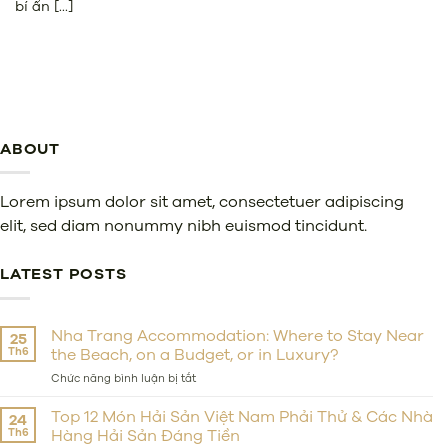
bí ẩn [...]
ABOUT
Lorem ipsum dolor sit amet, consectetuer adipiscing
elit, sed diam nonummy nibh euismod tincidunt.
LATEST POSTS
Nha Trang Accommodation: Where to Stay Near
25
Th6
the Beach, on a Budget, or in Luxury?
ở
Chức năng bình luận bị tắt
Nha
Trang
Top 12 Món Hải Sản Việt Nam Phải Thử & Các Nhà
24
Accommodation:
Th6
Hàng Hải Sản Đáng Tiền
Where