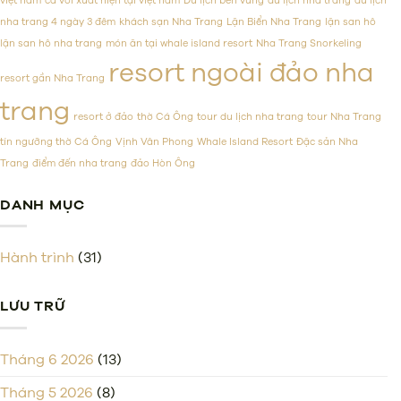
việt nam
cá voi xuất hiện tại việt nam
Du lịch bền vững
du lịch nha trang
du lịch
tại
phục
nha trang 4 ngày 3 đêm
khách sạn Nha Trang
Lặn Biển Nha Trang
lặn san hô
Việt
mọi
Nam
thực
lặn san hô nha trang
món ăn tại whale island resort
Nha Trang Snorkeling
khách
resort ngoài đảo nha
resort gần Nha Trang
trang
resort ở đảo
thờ Cá Ông
tour du lịch nha trang
tour Nha Trang
tín ngưỡng thờ Cá Ông
Vịnh Vân Phong
Whale Island Resort
Đặc sản Nha
Trang
điểm đến nha trang
đảo Hòn Ông
DANH MỤC
Hành trình
(31)
LƯU TRỮ
Tháng 6 2026
(13)
Tháng 5 2026
(8)