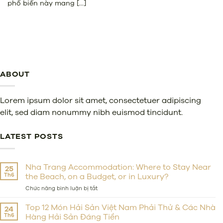
phố biển này mang [...]
ABOUT
Lorem ipsum dolor sit amet, consectetuer adipiscing
elit, sed diam nonummy nibh euismod tincidunt.
LATEST POSTS
Nha Trang Accommodation: Where to Stay Near
25
Th6
the Beach, on a Budget, or in Luxury?
ở
Chức năng bình luận bị tắt
Nha
Trang
Top 12 Món Hải Sản Việt Nam Phải Thử & Các Nhà
24
Accommodation:
Th6
Hàng Hải Sản Đáng Tiền
Where