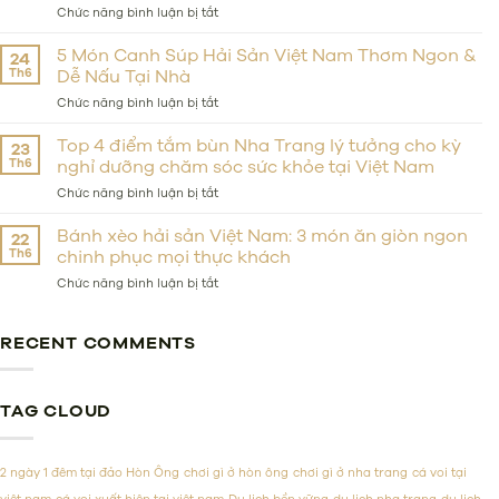
to
ở
Chức năng bình luận bị tắt
Stay
Top
Near
12
5 Món Canh Súp Hải Sản Việt Nam Thơm Ngon &
24
the
Món
Th6
Dễ Nấu Tại Nhà
Beach,
Hải
on
Sản
ở
Chức năng bình luận bị tắt
a
Việt
5
Budget,
Nam
Món
Top 4 điểm tắm bùn Nha Trang lý tưởng cho kỳ
23
or
Phải
Canh
Th6
nghỉ dưỡng chăm sóc sức khỏe tại Việt Nam
in
Thử
Súp
Luxury?
&
Hải
ở
Chức năng bình luận bị tắt
Các
Sản
Top
Nhà
Việt
4
Bánh xèo hải sản Việt Nam: 3 món ăn giòn ngon
22
Hàng
Nam
điểm
Th6
chinh phục mọi thực khách
Hải
Thơm
tắm
Sản
Ngon
bùn
ở
Chức năng bình luận bị tắt
Đáng
&
Nha
Bánh
Tiền
Dễ
Trang
xèo
Nấu
lý
hải
RECENT COMMENTS
Tại
tưởng
sản
Nhà
cho
Việt
kỳ
Nam:
nghỉ
3
TAG CLOUD
dưỡng
món
chăm
ăn
sóc
giòn
2 ngày 1 đêm tại đảo Hòn Ông
chơi gì ở hòn ông
chơi gì ở nha trang
cá voi tại
sức
ngon
khỏe
chinh