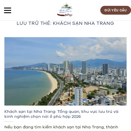
Bỏ
qua
GỬI YÊU CẦU
nội
LƯU TRỮ THẺ:
KHÁCH SẠN NHA TRANG
dung
Khách sạn tại Nha Trang: Tổng quan, khu vực lưu trú và
kinh nghiệm chọn nơi ở phù hợp 2026
Nếu bạn đang tìm kiếm khách sạn tại Nha Trang, thành