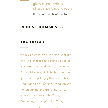
tắm
Nấu
giòn ngon chinh
bùn
Tại
phục mọi thực khách
Nha
Nhà
Trang
ở
Chức năng bình luận bị tắt
lý
Bánh
tưởng
xèo
cho
hải
RECENT COMMENTS
kỳ
sản
nghỉ
Việt
dưỡng
Nam:
chăm
3
TAG CLOUD
sóc
món
sức
ăn
khỏe
giòn
tại
2 ngày 1 đêm tại đảo Hòn Ông
chơi gì ở
ngon
Việt
chinh
hòn ông
chơi gì ở nha trang
cá voi tại
Nam
phục
việt nam
cá voi xuất hiện tại việt nam
mọi
thực
Du lịch bền vững
du lịch nha trang
du
khách
lịch nha trang 4 ngày 3 đêm
khách sạn
Nha Trang
Lặn Biển Nha Trang
lặn san
hô
lặn san hô nha trang
món ăn tại
whale island resort
Nha Trang
Snorkeling
resort gần Nha Trang