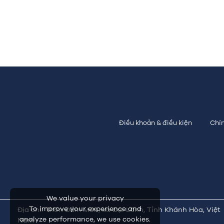
Điều khoản & điều kiện
Chín
We value your privacy
To improve your experience and
Địa chỉ: Thôn Đầm Môn, xã Đại Lãnh, Tỉnh Khánh Hòa, Việt
analyze performance, we use cookies.
Nam