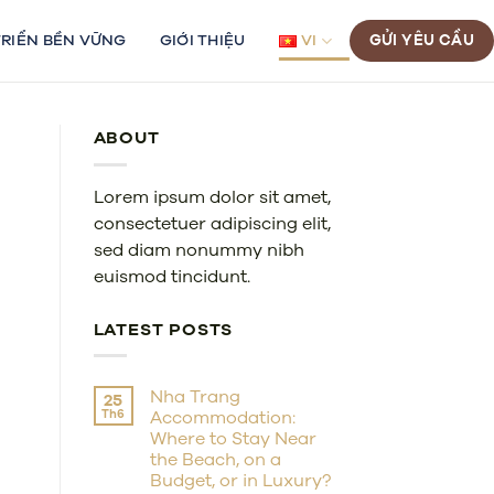
TRIỂN BỀN VỮNG
GIỚI THIỆU
VI
GỬI YÊU CẦU
ABOUT
Lorem ipsum dolor sit amet,
consectetuer adipiscing elit,
sed diam nonummy nibh
euismod tincidunt.
LATEST POSTS
Nha Trang
25
Th6
Accommodation:
Where to Stay Near
the Beach, on a
Budget, or in Luxury?