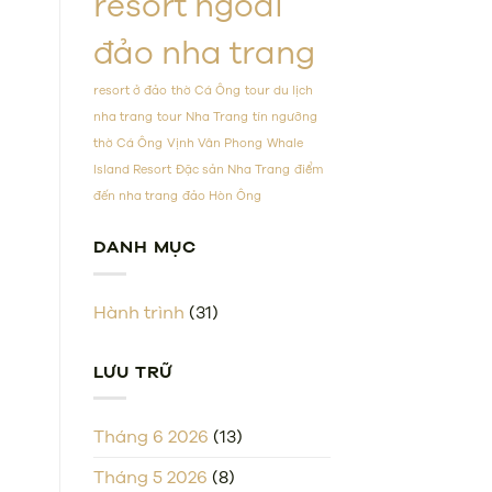
resort ngoài
đảo nha trang
resort ở đảo
thờ Cá Ông
tour du lịch
nha trang
tour Nha Trang
tín ngưỡng
thờ Cá Ông
Vịnh Vân Phong
Whale
Island Resort
Đặc sản Nha Trang
điểm
đến nha trang
đảo Hòn Ông
DANH MỤC
Hành trình
(31)
LƯU TRỮ
Tháng 6 2026
(13)
Tháng 5 2026
(8)