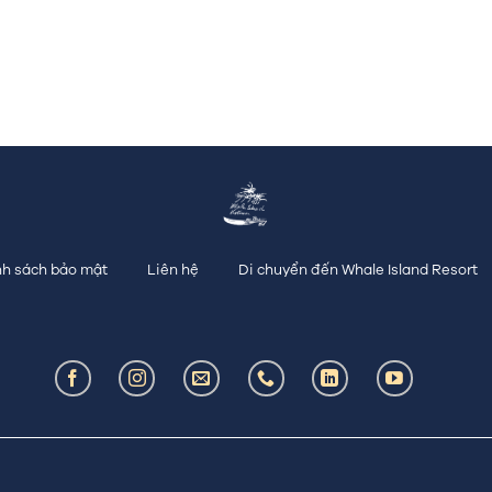
h sách bảo mật
Liên hệ
Di chuyển đến Whale Island Resort