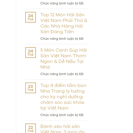
ở
Chức năng bình luận bị tắt
Nha
Trang
Top 12 Món Hải Sản
24
Accommodation:
Th6
Việt Nam Phải Thử &
Where
Các Nhà Hàng Hải
to
Sản Đáng Tiền
Stay
Near
ở
Chức năng bình luận bị tắt
the
Top
Beach,
12
5 Món Canh Súp Hải
24
on
Món
Th6
Sản Việt Nam Thơm
a
Hải
Budget,
Ngon & Dễ Nấu Tại
Sản
or
Nhà
Việt
in
Nam
ở
Chức năng bình luận bị tắt
Luxury?
Phải
5
Thử
Món
Top 4 điểm tắm bùn
23
&
Canh
Th6
Nha Trang lý tưởng
Các
Súp
Nhà
cho kỳ nghỉ dưỡng
Hải
Hàng
chăm sóc sức khỏe
Sản
Hải
Việt
tại Việt Nam
Sản
Nam
Đáng
ở
Chức năng bình luận bị tắt
Thơm
Tiền
Top
Ngon
4
Bánh xèo hải sản
&
22
điểm
Dễ
Th6
Việt Nam: 3 món ăn