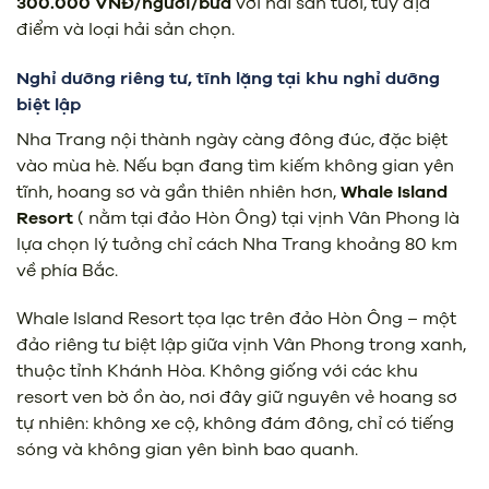
300.000 VNĐ/người/bữa
với hải sản tươi, tùy địa
điểm và loại hải sản chọn.
Nghỉ dưỡng riêng tư, tĩnh lặng tại khu nghỉ dưỡng
biệt lập
Nha Trang nội thành ngày càng đông đúc, đặc biệt
vào mùa hè. Nếu bạn đang tìm kiếm không gian yên
tĩnh, hoang sơ và gần thiên nhiên hơn,
Whale Island
Resort
( nằm tại đảo Hòn Ông)
tại vịnh Vân Phong là
lựa chọn lý tưởng chỉ cách Nha Trang khoảng 80 km
về phía Bắc.
Whale Island Resort tọa lạc trên đảo Hòn Ông – một
đảo riêng tư biệt lập giữa vịnh Vân Phong trong xanh,
thuộc tỉnh Khánh Hòa. Không giống với các khu
resort ven bờ ồn ào, nơi đây giữ nguyên vẻ hoang sơ
tự nhiên: không xe cộ, không đám đông, chỉ có tiếng
sóng và không gian yên bình bao quanh.