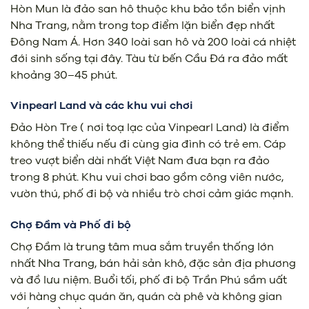
Hòn Mun là đảo san hô thuộc khu bảo tồn biển vịnh
Nha Trang, nằm trong top điểm lặn biển đẹp nhất
Đông Nam Á. Hơn 340 loài san hô và 200 loài cá nhiệt
đới sinh sống tại đây. Tàu từ bến Cầu Đá ra đảo mất
khoảng 30–45 phút.
Vinpearl Land và các khu vui chơi
Đảo Hòn Tre ( nơi toạ lạc của Vinpearl Land) là điểm
không thể thiếu nếu đi cùng gia đình có trẻ em. Cáp
treo vượt biển dài nhất Việt Nam đưa bạn ra đảo
trong 8 phút. Khu vui chơi bao gồm công viên nước,
vườn thú, phố đi bộ và nhiều trò chơi cảm giác mạnh.
Chợ Đầm và Phố đi bộ
Chợ Đầm là trung tâm mua sắm truyền thống lớn
nhất Nha Trang, bán hải sản khô, đặc sản địa phương
và đồ lưu niệm. Buổi tối, phố đi bộ Trần Phú sầm uất
với hàng chục quán ăn, quán cà phê và không gian