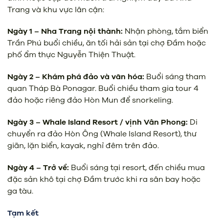
Trang và khu vực lân cận:
Ngày 1 – Nha Trang nội thành:
Nhận phòng, tắm biển
Trần Phú buổi chiều, ăn tối hải sản tại chợ Đầm hoặc
phố ẩm thực Nguyễn Thiện Thuật.
Ngày 2 – Khám phá đảo và văn hóa:
Buổi sáng tham
quan Tháp Bà Ponagar. Buổi chiều tham gia tour 4
đảo hoặc riêng đảo Hòn Mun để snorkeling.
Ngày 3 – Whale Island Resort / vịnh Vân Phong:
Di
chuyển ra đảo Hòn Ông (Whale Island Resort), thư
giãn, lặn biển, kayak, nghỉ đêm trên đảo.
Ngày 4 – Trở về:
Buổi sáng tại resort, đến chiều mua
đặc sản khô tại chợ Đầm trước khi ra sân bay hoặc
ga tàu.
Tạm kết