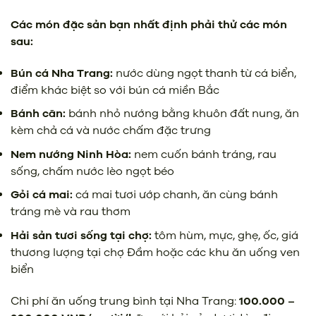
Các món đặc sản bạn nhất định phải thử các món
sau:
Bún cá Nha Trang:
nước dùng ngọt thanh từ cá biển,
điểm khác biệt so với bún cá miền Bắc
Bánh căn:
bánh nhỏ nướng bằng khuôn đất nung, ăn
kèm chả cá và nước chấm đặc trưng
Nem nướng Ninh Hòa:
nem cuốn bánh tráng, rau
sống, chấm nước lèo ngọt béo
Gỏi cá mai:
cá mai tươi ướp chanh, ăn cùng bánh
tráng mè và rau thơm
Hải sản tươi sống tại chợ:
tôm hùm, mực, ghẹ, ốc, giá
thương lượng tại chợ Đầm hoặc các khu ăn uống ven
biển
Chi phí ăn uống trung bình tại Nha Trang:
100.000 –