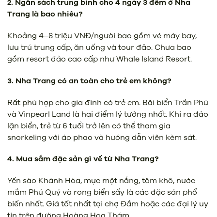
2. Ngân sách trung bình cho 4 ngày 3 đêm ở Nha
Trang là bao nhiêu?
Khoảng 4–8 triệu VNĐ/người bao gồm vé máy bay,
lưu trú trung cấp, ăn uống và tour đảo. Chưa bao
gồm resort đảo cao cấp như Whale Island Resort.
3. Nha Trang có an toàn cho trẻ em không?
Rất phù hợp cho gia đình có trẻ em. Bãi biển Trần Phú
và Vinpearl Land là hai điểm lý tưởng nhất. Khi ra đảo
lặn biển, trẻ từ 6 tuổi trở lên có thể tham gia
snorkeling với áo phao và hướng dẫn viên kèm sát.
4. Mua sắm đặc sản gì về từ Nha Trang?
Yến sào Khánh Hòa, mực một nắng, tôm khô, nước
mắm Phú Quý và rong biển sấy là các đặc sản phổ
biến nhất. Giá tốt nhất tại chợ Đầm hoặc các đại lý uy
tín trên đường Hoàng Hoa Thám.