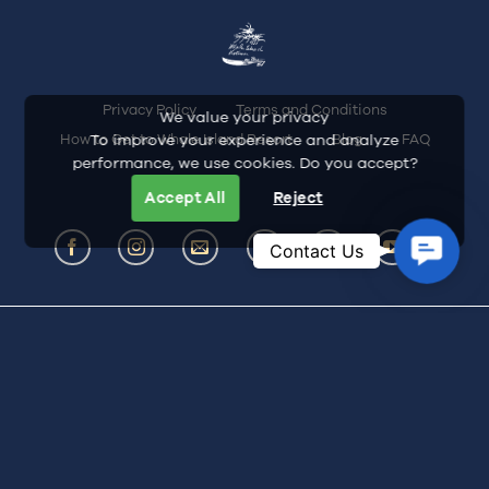
Privacy Policy
Terms and Conditions
We value your privacy
How to Get to Whale Island Resort
Blog
FAQ
To improve your experience and analyze
performance, we use cookies. Do you accept?
Accept All
Reject
Contac
Contact Us
Us
Address: Dam Mon Village, Dai Lanh
Commune, Khanh Hoa Province, Vietnam
Hotline:
+84-935-466-245
Email:
inquiry@whaleislandresort.com
Whale Island Resort Business Registration