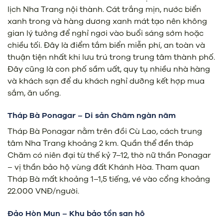
lịch Nha Trang nội thành. Cát trắng mịn, nước biển
xanh trong và hàng dương xanh mát tạo nên không
gian lý tưởng để nghỉ ngơi vào buổi sáng sớm hoặc
chiều tối. Đây là điểm tắm biển miễn phí, an toàn và
thuận tiện nhất khi lưu trú trong trung tâm thành phố.
Đây cũng là con phố sầm uất, quy tụ nhiều nhà hàng
và khách sạn để du khách nghỉ dưỡng kết hợp mua
sắm, ăn uống.
Tháp Bà Ponagar – Di sản Chăm ngàn năm
Tháp Bà Ponagar nằm trên đồi Cù Lao, cách trung
tâm Nha Trang khoảng 2 km. Quần thể đền tháp
Chăm có niên đại từ thế kỷ 7–12, thờ nữ thần Ponagar
– vị thần bảo hộ vùng đất Khánh Hòa. Tham quan
Tháp Bà mất khoảng 1–1,5 tiếng, vé vào cổng khoảng
22.000 VNĐ/người.
Đảo Hòn Mun – Khu bảo tồn san hô