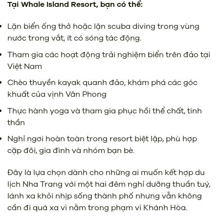
Tại Whale Island Resort, bạn có thể:
Lặn biển ống thở hoặc lặn scuba diving trong vùng
nước trong vắt, ít có sóng tác động.
Tham gia các hoạt động trải nghiệm biển trên đảo tại
Việt Nam
Chèo thuyền kayak quanh đảo, khám phá các góc
khuất của vịnh Vân Phong
Thực hành yoga và tham gia phục hồi thể chất, tinh
thần
Nghỉ ngơi hoàn toàn trong resort biệt lập, phù hợp
cặp đôi, gia đình và nhóm bạn bè.
Đây là lựa chọn dành cho những ai muốn kết hợp du
lịch Nha Trang với một hai đêm nghỉ dưỡng thuần tuý,
lánh xa khỏi nhịp sống thành phố nhưng vẫn không
cần đi quá xa vì nằm trong phạm vi Khánh Hòa.