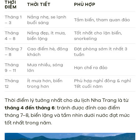
THỜI
THỜI TIẾT
PHÙ HỢP
ĐIỂM
Tháng 1
Nắng nhẹ, se lạnh
Tắm biển, tham quan đảo
– 3
buổi sáng
Tháng
Nắng đẹp, ít mưa,
Tốt nhất cho lặn biển,
4 – 8
biển lặng
snorkeling
Tháng 7
Cao điểm hè, đông
Đặt phòng sớm ít nhất 3
– 8
khách
tuần
Tháng
Mưa nhiều, sóng
Hạn chế ra đảo
9 – 11
lớn
Tháng
Ít mưa hơn, biển
Phù hợp nghỉ đông & nghỉ
12
trong hơn
Tết cuối năm
Thời điểm lý tưởng nhất cho du lịch Nha Trang là từ
tháng 4 đến tháng 6
: tránh được đỉnh cao điểm
tháng 7–8, biển lặng và tầm nhìn dưới nước đạt mức
tốt nhất trong năm.