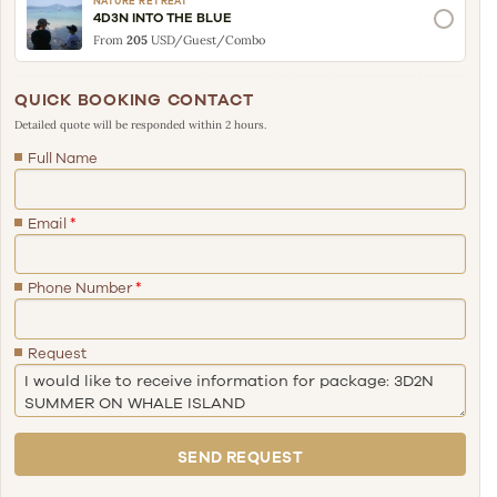
NATURE RETREAT
4D3N INTO THE BLUE
From
205
USD/Guest/Combo
QUICK BOOKING CONTACT
Detailed quote will be responded within 2 hours.
Full Name
Email
*
Phone Number
*
Request