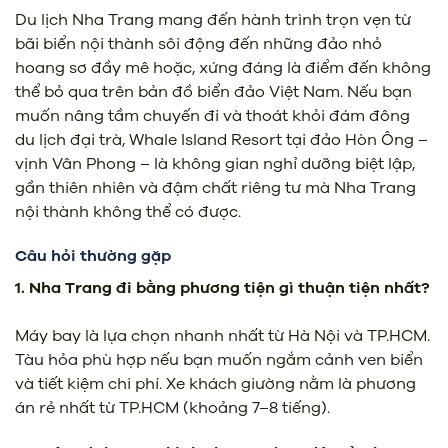
Du lịch Nha Trang mang đến hành trình trọn vẹn từ
bãi biển nội thành sôi động đến những đảo nhỏ
hoang sơ đầy mê hoặc, xứng đáng là điểm đến không
thể bỏ qua trên bản đồ biển đảo Việt Nam. Nếu bạn
muốn nâng tầm chuyến đi và thoát khỏi đám đông
du lịch đại trà, Whale Island Resort tại đảo Hòn Ông –
vịnh Vân Phong – là không gian nghỉ dưỡng biệt lập,
gần thiên nhiên và đậm chất riêng tư mà Nha Trang
nội thành không thể có được.
Câu hỏi thường gặp
1. Nha Trang đi bằng phương tiện gì thuận tiện nhất?
Máy bay là lựa chọn nhanh nhất từ Hà Nội và TP.HCM.
Tàu hỏa phù hợp nếu bạn muốn ngắm cảnh ven biển
và tiết kiệm chi phí. Xe khách giường nằm là phương
án rẻ nhất từ TP.HCM (khoảng 7–8 tiếng).