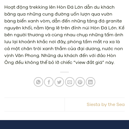
Hoạt động trekking lên Hòn Đá Lớn dẫn du khách
băng qua những cung đường uốn lượn qua vườn
bàng biển xanh vòm, dẫn đến những tảng đá granite
nguyên khối, nằm lặng lẽ trên đỉnh núi Hòn Đá Lớn. Kề
bên người thương và cùng nhau chụp những tấm ảnh
lưu lại khoảnh khắc nơi đây, phóng tầm mắt ra xa là
cả một chân trời xanh thẳm của đại dương, nước non
vịnh Vân Phong. Những du khách đến với đảo Hòn
Ông đều không thể bỏ lỡ chiếc “view đắt giá” này.
Siesta by the Sea