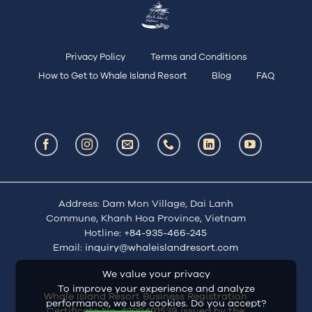
Privacy Policy
Terms and Conditions
How to Get to Whale Island Resort
Blog
FAQ
Address: Dam Mon Village, Dai Lanh
Commune, Khanh Hoa Province, Vietnam
Hotline:
+84-935-466-245
Email:
inquiry@whaleislandresort.com
We value your privacy
To improve your experience and analyze
Whale Island Resort Business Registration
performance, we use cookies. Do you accept?
Certificate No. 4200491539 issued by the