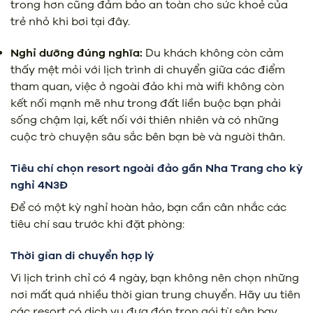
trong hơn cũng đảm bảo an toàn cho sức khoẻ của
trẻ nhỏ khi bơi tại đây.
Nghỉ dưỡng đúng nghĩa:
Du khách không còn cảm
thấy mệt mỏi với lịch trình di chuyển giữa các điểm
tham quan, việc ở ngoài đảo khi mà wifi không còn
kết nối mạnh mẽ như trong đất liền buộc bạn phải
sống chậm lại, kết nối với thiên nhiên và có những
cuộc trò chuyện sâu sắc bên bạn bè và người thân.
Tiêu chí chọn resort ngoài đảo gần Nha Trang cho kỳ
nghỉ 4N3Đ
Để có một kỳ nghỉ hoàn hảo, bạn cần cân nhắc các
tiêu chí sau trước khi đặt phòng:
Thời gian di chuyển hợp lý
Vì lịch trình chỉ có 4 ngày, bạn không nên chọn những
nơi mất quá nhiều thời gian trung chuyển. Hãy ưu tiên
các resort có dịch vụ đưa đón trọn gói từ sân bay