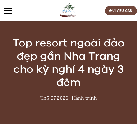
Bỏ
qua
GỬI YÊU CẦU
nội
dung
Top resort ngoài đảo
đẹp gần Nha Trang
cho kỳ nghỉ 4 ngày 3
đêm
Th5 07 2026
|
Hành trình