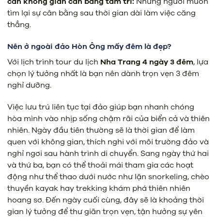
cần không gian cân bằng tâm trí:
Những người muốn
tìm lại sự cân bằng sau thời gian dài làm việc căng
thẳng.
Nên ở ngoài đảo Hòn Ông mấy đêm là đẹp?
Với lịch trình tour du lịch
Nha Trang 4 ngày 3 đêm
, lựa
chọn lý tưởng nhất là bạn nên dành trọn vẹn 3 đêm
nghỉ dưỡng.
Việc lưu trú liên tục tại đảo giúp bạn nhanh chóng
hòa mình vào nhịp sống chậm rãi của biển cả và thiên
nhiên. Ngày đầu tiên thường sẽ là thời gian để làm
quen với không gian, thích nghi với môi trường đảo và
nghỉ ngơi sau hành trình di chuyển. Sang ngày thứ hai
và thứ ba, bạn có thể thoải mái tham gia các hoạt
động như thể thao dưới nước như lặn snorkeling, chèo
thuyền kayak hay trekking khám phá thiên nhiên
hoang sơ. Đến ngày cuối cùng, đây sẽ là khoảng thời
gian lý tưởng để thư giãn trọn vẹn, tận hưởng sự yên