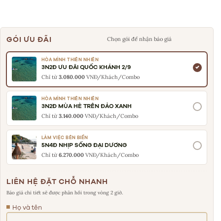
GÓI ƯU ĐÃI
Chọn gói để nhận báo giá
HÒA MÌNH THIÊN NHIÊN
3N2Đ ƯU ĐÃI QUỐC KHÁNH 2/9
Chỉ từ
3.080.000
VNĐ/Khách/Combo
HÒA MÌNH THIÊN NHIÊN
3N2Đ MÙA HÈ TRÊN ĐẢO XANH
Chỉ từ
3.140.000
VNĐ/Khách/Combo
LÀM VIỆC BÊN BIỂN
5N4Đ NHỊP SỐNG ĐẠI DƯƠNG
Chỉ từ
6.270.000
VNĐ/Khách/Combo
LIÊN HỆ ĐẶT CHỖ NHANH
Báo giá chi tiết sẽ được phản hồi trong vòng 2 giờ.
Họ và tên