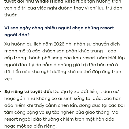
tuyệt đối như
Whale Island Resort
để tận hưởng trọn
vẹn giá trị của việc nghỉ dưỡng thay vì chỉ lưu trú đơn
thuần.
Vì sao ngày càng nhiều người chọn những resort
ngoài đảo?
Xu hướng du lịch năm 2026 ghi nhận sự chuyển dịch
mạnh mẽ từ các khách sạn phân khúc trung – cao
cấp trong thành phố sang các khu resort nằm biệt lập
ngoài đảo. Lý do nằm ở những giá trị độc bản mà ở
đất liền các khu nghỉ dưỡng khó có thể đáp ứng trọn
vẹn:
Sự riêng tư tuyệt đối:
Do địa lý xa đất liền, ít dân cư
hoặc gần như không có ai sinh sống tại đảo, các hòn
đảo hiếm khi thấy cảnh chen lấn, đông đúc tại các bãi
tắm công cộng và sự tắc nghẽn của giao thông. Mỗi
resort ngoài đảo thường chiếm trọn một hòn đảo
hoặc một eo biển riêng.