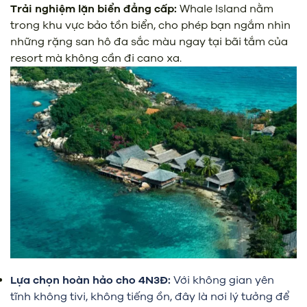
Trải nghiệm lặn biển đẳng cấp:
Whale Island nằm
trong khu vực bảo tồn biển, cho phép bạn ngắm nhìn
những rặng san hô đa sắc màu ngay tại bãi tắm của
resort mà không cần đi cano xa.
Lựa chọn hoàn hảo cho 4N3Đ:
Với không gian yên
tĩnh không tivi, không tiếng ồn, đây là nơi lý tưởng để