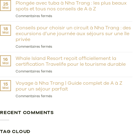
en
Plongée avec tuba à Nha Trang : les plus beaux
25
voile
Mai
spots et tous nos conseils de A à Z
:
d’un
sur
Commentaires fermés
rêve
Plongée
d’enfance
avec
Conseils pour choisir un circuit à Nha Trang : des
18
à
tuba
Mai
excursions d’une journée aux séjours sur une île
un
à
privée
parcours
Nha
de
Trang
sur
Commentaires fermés
20
:
Conseils
ans
les
pour
Whale Island Resort reçoit officiellement la
16
porté
plus
choisir
Mai
certification Travelife pour le tourisme durable
par
beaux
un
le
spots
circuit
sur
Commentaires fermés
vent
et
à
Whale
tous
Nha
Island
Voyage à Nha Trang | Guide complet de A à Z
15
nos
Trang
Resort
Mai
pour un séjour parfait
conseils
:
reçoit
de
des
officiellement
sur
Commentaires fermés
A
excursions
la
Voyage
à
d’une
certification
à
Z
journée
Travelife
Nha
RECENT COMMENTS
aux
pour
Trang
séjours
le
|
sur
tourisme
Guide
une
durable
complet
TAG CLOUD
île
de