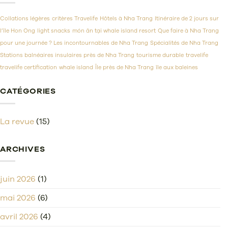
privée
A
à
Collations légères
critères Travelife
Hôtels à Nha Trang
Itinéraire de 2 jours sur
Z
pour
l’île Hon Ong
light snacks
món ăn tại whale island resort
Que faire à Nha Trang
un
pour une journée ? Les incontournables de Nha Trang
Spécialités de Nha Trang
séjour
parfait
Stations balnéaires insulaires près de Nha Trang
tourisme durable
travelife
travelife certification
whale island
Île près de Nha Trang
île aux baleines
CATÉGORIES
La revue
(15)
ARCHIVES
juin 2026
(1)
mai 2026
(6)
avril 2026
(4)