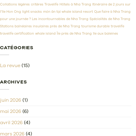
à
Collations légères
critères Travelife
Hôtels à Nha Trang
Itinéraire de 2 jours sur
Z
pour
l’île Hon Ong
light snacks
món ăn tại whale island resort
Que faire à Nha Trang
un
pour une journée ? Les incontournables de Nha Trang
Spécialités de Nha Trang
séjour
parfait
Stations balnéaires insulaires près de Nha Trang
tourisme durable
travelife
travelife certification
whale island
Île près de Nha Trang
île aux baleines
CATÉGORIES
La revue
(15)
ARCHIVES
juin 2026
(1)
mai 2026
(6)
avril 2026
(4)
mars 2026
(4)