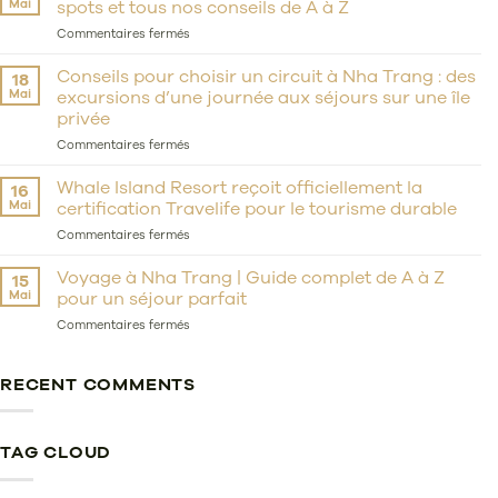
Mai
spots et tous nos conseils de A à Z
:
d’un
sur
Commentaires fermés
rêve
Plongée
d’enfance
avec
Conseils pour choisir un circuit à Nha Trang : des
18
à
tuba
Mai
excursions d’une journée aux séjours sur une île
un
à
privée
parcours
Nha
de
Trang
sur
Commentaires fermés
20
:
Conseils
ans
les
pour
Whale Island Resort reçoit officiellement la
16
porté
plus
choisir
Mai
certification Travelife pour le tourisme durable
par
beaux
un
le
spots
circuit
sur
Commentaires fermés
vent
et
à
Whale
tous
Nha
Island
Voyage à Nha Trang | Guide complet de A à Z
15
nos
Trang
Resort
Mai
pour un séjour parfait
conseils
:
reçoit
de
des
officiellement
sur
Commentaires fermés
A
excursions
la
Voyage
à
d’une
certification
à
Z
journée
Travelife
Nha
RECENT COMMENTS
aux
pour
Trang
séjours
le
|
sur
tourisme
Guide
une
durable
complet
TAG CLOUD
île
de
privée
A