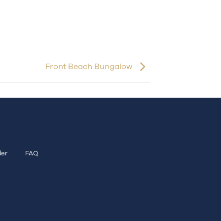
Front Beach Bungalow
er
FAQ