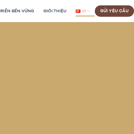
TRIỂN BỀN VỮNG
GIỚI THIỆU
VI
GỬI YÊU CẦU