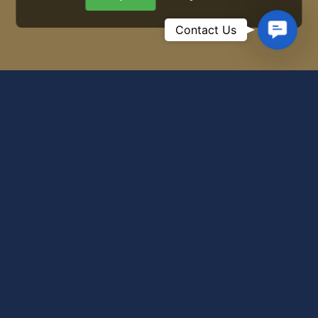
Contac
Contact Us
Us
Là một hòn đảo biệt lập giữa vịnh Vân
Phong bao la, Whale Island Resort mang
trong mình vẻ đẹp nguyên sơ và bầu không
khí trong lành, tươi mát của biển đảo. Khu
nghỉ có những nét yên bình và tĩnh lặng bởi
làn nước xanh biếc, những bãi cát mịn và hệ
sinh thái tự nhiên phong phú bao quanh.