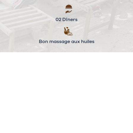
02 Dîners
Bon massage aux huiles