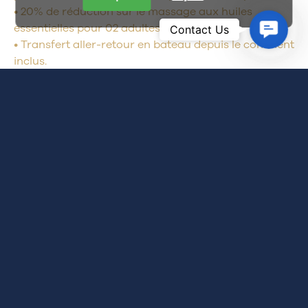
• 20% de réduction sur le massage aux huiles
Contac
essentielles pour 02 adultes.
Contact Us
Us
• Transfert aller-retour en bateau depuis le continent
inclus.
• Enregistrement anticipé offert (sous réserve de
disponibilité).
• Participation à un atelier de peinture sur bouteilles
en verre recyclé.
• Participation à une activité de trekking vers Hon Da
Lon (l’Île du Rocher).
• Projection de films à la salle de cinéma Whale
Island (21h00 – 22h00 tous les jours).
• Accès Internet gratuit dans les espaces publics.
• TVA & frais de service inclus.
Durée
3 JOURS ET 2 NUITS