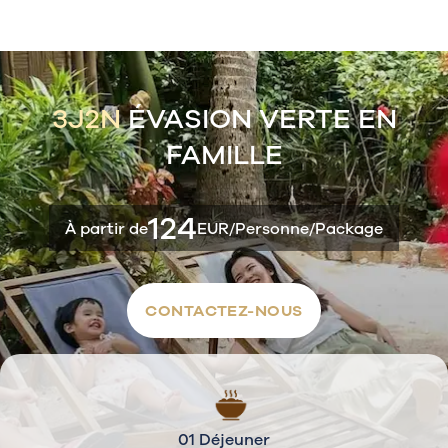
3J2N
ÉVASION VERTE EN
FAMILLE
124
À partir de
EUR/Personne/Package
CONTACTEZ-NOUS
01 Déjeuner