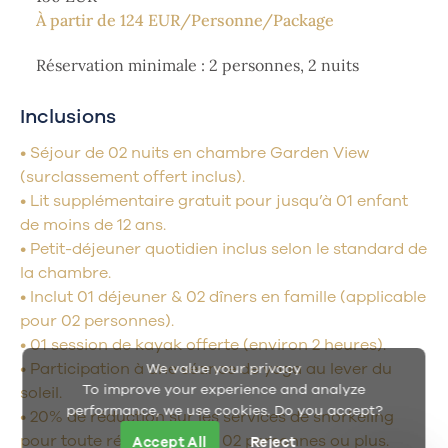
À partir de
124
EUR/Personne/Package
Réservation minimale : 2 personnes, 2 nuits
Inclusions
• Séjour de 02 nuits en chambre Garden View
(surclassement offert inclus).
• Lit supplémentaire gratuit pour jusqu’à 01 enfant
de moins de 12 ans.
• Petit-déjeuner quotidien inclus selon le standard de
la chambre.
• Inclut 01 déjeuner & 02 dîners en famille (applicable
pour 02 personnes).
• 01 session de kayak offerte (environ 2 heures).
• Participation à une séance de yoga au lever du
We value your privacy
To improve your experience and analyze
soleil.
performance, we use cookies. Do you accept?
• 20% de réduction sur les services de snorkeling
pour toute réservation de 02 personnes ou plus.
Accept All
Reject