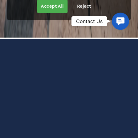
Accept All
Reject
Contac
Contact Us
Us
AVENTURE OCÉANIQUE
Découvrir une autre facette de l’île de Hòn Ông
Au Whale Island Resort, chaque expérience résonne
au rythme naturel de l’île de Hòn Ông, où les vagues
douces vous portent à la surface de la mer et
guident votre kayak qui fend délicatement l’eau,